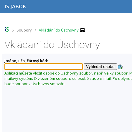
P
P
P
P
IS JABOK
ř
ř
ř
ř
e
e
e
e
s
s
s
s
k
k
k
k
o
o
o
o
>
>
Soubory
Vkládání do Úschovny
č
č
č
č
i
i
i
i
Vkládání do Úschovny
t
t
t
t
n
n
n
n
a
a
a
a
Jméno, učo, čárový kód:
h
h
o
p
o
l
b
a
r
a
s
t
Aplikací můžete vložit osobě do Úschovny soubor, např. velký soubor, k
n
v
a
i
mailový systém. O vloženém souboru se osobě zašle e-mail. Po uplynut
í
i
h
č
bude soubor z Úschovny smazán.
l
č
k
i
k
u
š
u
t
u