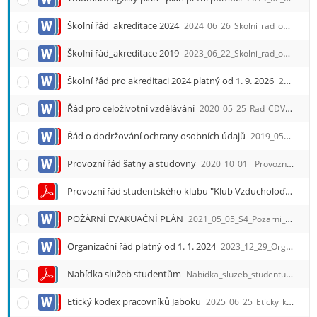
e
n
Školní řád_akreditace 2024
2024_06_26_Skolni_rad_od_1_9_2024_fin.docx
u
Školní řád_akreditace 2019
2023_06_22_Skolni_rad_od_1_9_2023.docx
Školní řád pro akreditaci 2024 platný od 1. 9. 2026
2026_06_29_Skolni_rad_2026_fin.docx
Řád pro celoživotní vzdělávání
2020_05_25_Rad_CDV_2020.docx
Řád o dodržování ochrany osobních údajů
2019_05_22_Rad_o_dodrzovanani_ochrany_OU.doc
Provozní řád šatny a studovny
2020_10_01__Provozni_rad_satny_a_studovny.docx
Provozní řád studentského klubu "Klub Vzducholoď" platný od 22. 10. 2025
POŽÁRNÍ EVAKUAČNÍ PLÁN
2021_05_05_S4_Pozarni_evakuacni_plan.docx
Organizační řád platný od 1. 1. 2024
2023_12_29_Organizacni_rad_od_01_01_2024.docx
Nabídka služeb studentům
Nabidka_sluzeb_studentum_2008.pdf
Etický kodex pracovníků Jaboku
2025_06_25_Eticky_kodex.docx