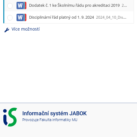
Dodatek č. 1 ke Školnímu řádu pro akreditaci 2019
2026_06_29_Dodatek_ke_SR_2019_fin.docx
Disciplinární řád platný od 1. 9. 2024
2024_04_10_Disciplinarni_rad_od_1_9_2024.docx
Více možností
I
Informační systém JABOK
S
Provozuje
Fakulta informatiky MU
J
A
B