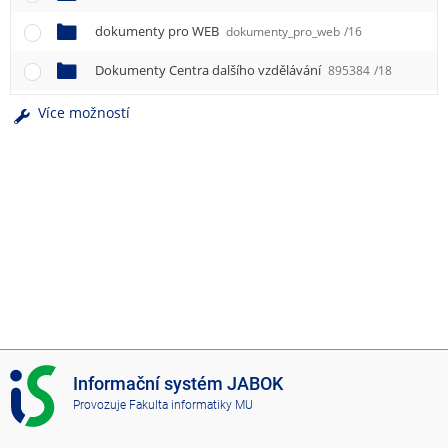
e
n
dokumenty pro WEB
dokumenty_pro_web
/16
u
Dokumenty Centra dalšího vzdělávání
895384
/18
Více možností
I
Informační systém JABOK
S
Provozuje
Fakulta informatiky MU
J
A