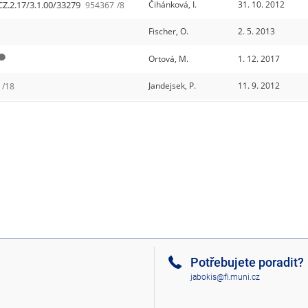
CZ.2.17/3.1.00/33279
Čihánková, I.
31. 10. 2012
954367
/8
Fischer, O.
2. 5. 2013
Ortová, M.
1. 12. 2017
Jandejsek, P.
11. 9. 2012
/18
Potřebujete poradit?
jabokis@fi.muni.cz