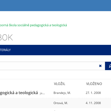
dborná škola sociálně pedagogická a teologická
ABOK
TERIÁLY
VLOŽIL
VLOŽENO
agogická a teologická
Brandejs, M.
27. 1. 2008
jabok
/31
Ortová, M.
4. 11. 2008