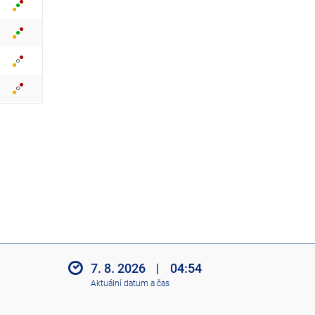
z
i
t
i
k
o
n
y
7. 8. 2026
|
04:54
Aktuální datum a čas