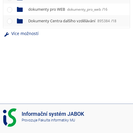
e
n
dokumenty pro WEB
dokumenty_pro_web
/16
u
Dokumenty Centra dalšího vzdělávání
895384
/18
Více možností
I
Informační systém JABOK
S
Provozuje
Fakulta informatiky MU
J
A