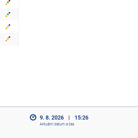
z
i
t
i
k
o
n
y
9. 8. 2026
|
15:26
Aktuální datum a čas