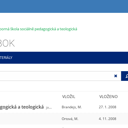
dborná škola sociálně pedagogická a teologická
ABOK
TERIÁLY
VLOŽIL
VLOŽENO
agogická a teologická
Brandejs, M.
27. 1. 2008
jabok
/31
Ortová, M.
4. 11. 2008