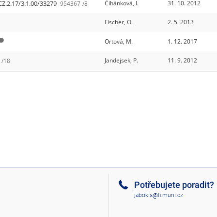
CZ.2.17/3.1.00/33279
Čihánková, I.
31. 10. 2012
954367
/8
Fischer, O.
2. 5. 2013
Ortová, M.
1. 12. 2017
Jandejsek, P.
11. 9. 2012
/18
Potřebujete poradit?
jabokis@fi.muni.cz