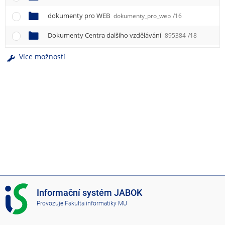
e
n
dokumenty pro WEB
dokumenty_pro_web
/16
u
Dokumenty Centra dalšího vzdělávání
895384
/18
Více možností
I
Informační systém JABOK
S
Provozuje
Fakulta informatiky MU
J
A