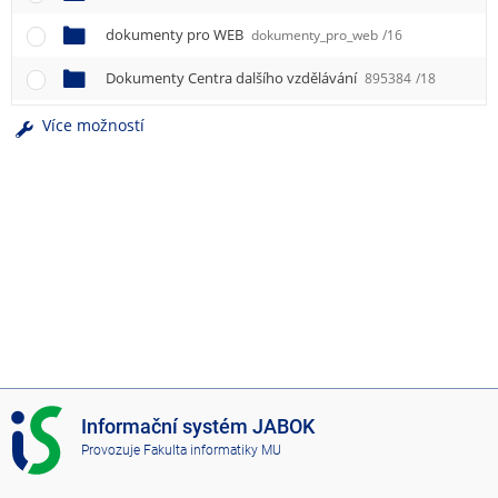
e
n
dokumenty pro WEB
dokumenty_pro_web
/16
u
Dokumenty Centra dalšího vzdělávání
895384
/18
Více možností
I
Informační systém JABOK
S
Provozuje
Fakulta informatiky MU
J
A