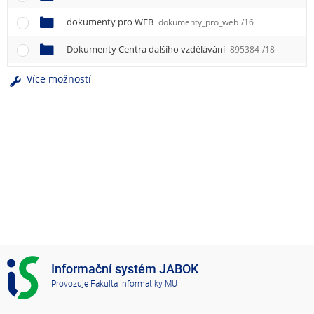
e
n
dokumenty pro WEB
dokumenty_pro_web
/16
u
Dokumenty Centra dalšího vzdělávání
895384
/18
Více možností
I
Informační systém JABOK
S
Provozuje
Fakulta informatiky MU
J
A