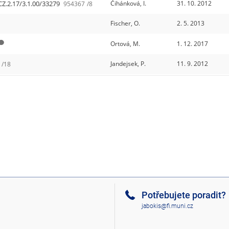
CZ.2.17/3.1.00/33279
Čihánková, I.
31. 10. 2012
954367
/8
Fischer, O.
2. 5. 2013
Ortová, M.
1. 12. 2017
Jandejsek, P.
11. 9. 2012
/18
Potřebujete poradit?
jabokis@fi.muni.cz