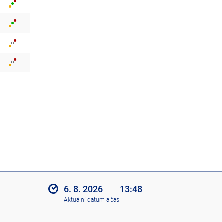
z
i
t
i
k
o
n
y
6. 8. 2026
|
13:48
Aktuální datum a čas