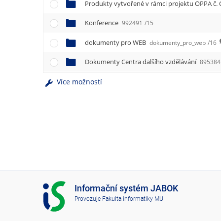
e
Produkty vytvořené v rámci projektu OPPA č. 
n
u
Konference
992491
/15
dokumenty pro WEB
dokumenty_pro_web
/16
Dokumenty Centra dalšího vzdělávání
895384
Více možností
I
Informační systém JABOK
S
Provozuje
Fakulta informatiky MU
J
A