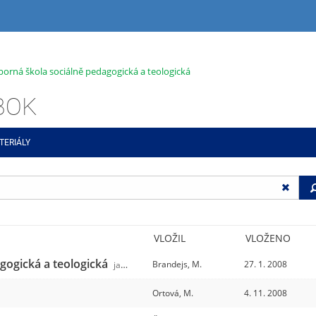
dborná škola sociálně pedagogická a teologická
ABOK
TERIÁLY
VLOŽIL
VLOŽENO
agogická a teologická
Brandejs, M.
27. 1. 2008
jabok
/31
Ortová, M.
4. 11. 2008