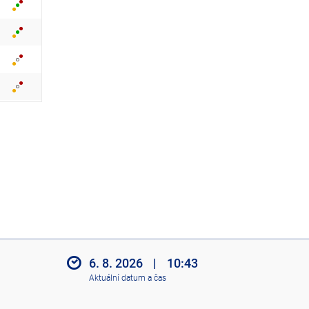
z
i
t
i
k
o
n
y
6. 8. 2026
|
10:43
Aktuální datum a čas