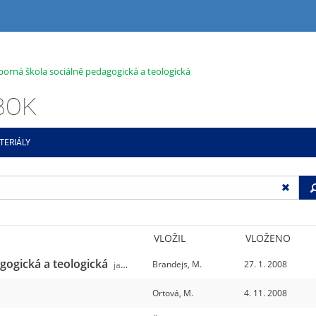
dborná škola sociálně pedagogická a teologická
ABOK
TERIÁLY
VLOŽIL
VLOŽENO
agogická a teologická
Brandejs, M.
27. 1. 2008
jabok
/31
Ortová, M.
4. 11. 2008