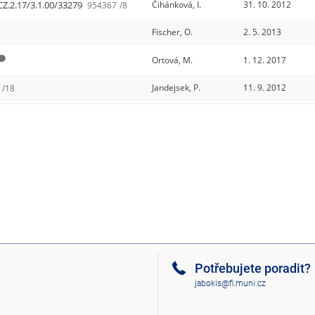
CZ.2.17/3.1.00/33279
Čihánková, I.
31. 10. 2012
954367
/8
Fischer, O.
2. 5. 2013
Ortová, M.
1. 12. 2017
Jandejsek, P.
11. 9. 2012
/18
Potřebujete poradit?
jabokis@fi.muni.cz