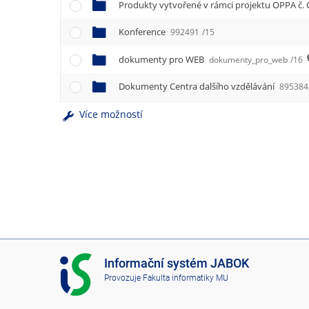
e
Produkty vytvořené v rámci projektu OPPA č. 
n
u
Konference
992491
/15
dokumenty pro WEB
dokumenty_pro_web
/16
Dokumenty Centra dalšího vzdělávání
895384
Více možností
I
Informační systém JABOK
S
Provozuje
Fakulta informatiky MU
J
A