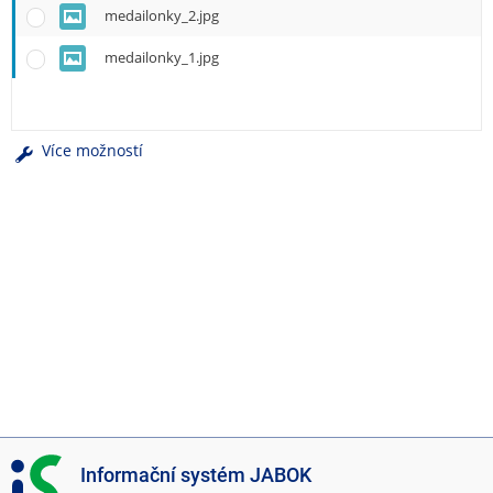
e
medailonky_2.jpg
n
u
medailonky_1.jpg
Více možností
I
Informační systém JABOK
S