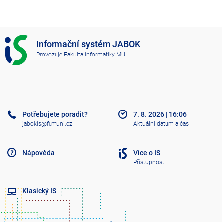
I
Informační systém JABOK
S
Provozuje
Fakulta informatiky MU
J
A
B
O
K
Potřebujete poradit?
7. 8. 2026
|
16:06
jabokis@fi.muni.cz
Aktuální datum a čas
Nápověda
Více o IS
Přístupnost
Klasický IS