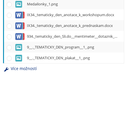
e
Medailonky_1.png
n
u
IX34._tematicky_den_anotace_k_workshopum.docx
IX34._tematicky_den_anotace_k_prednaskam.docx
934._tematicky_den_Sli.do__mentimeter__dotaznik_a_QR_kody.docx
9__._TEMATICKY_DEN_program__1_.png
9__._TEMATICKY_DEN_plakat__1_.png
Více možností