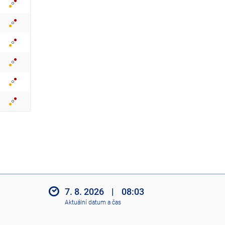
z
i
t
i
k
o
n
y
7. 8. 2026
|
08:03
Aktuální datum a čas