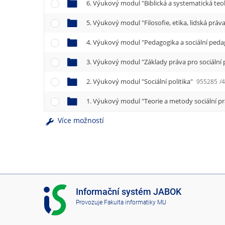
e
6. Výukový modul "Biblická a systematická teo
n
5. Výukový modul "Filosofie, etika, lidská práv
u
4. Výukový modul "Pedagogika a sociální ped
3. Výukový modul "Základy práva pro sociální
2. Výukový modul "Sociální politika"
955285
/
1. Výukový modul "Teorie a metody sociální p
Více možností
I
Informační systém JABOK
S
Provozuje
Fakulta informatiky MU
J
A