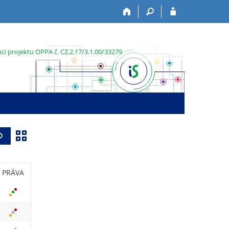
i projektu OPPA č. CZ.2.17/3.1.00/33279
Z
Vyhledat
o
b
PRÁVA
r
a