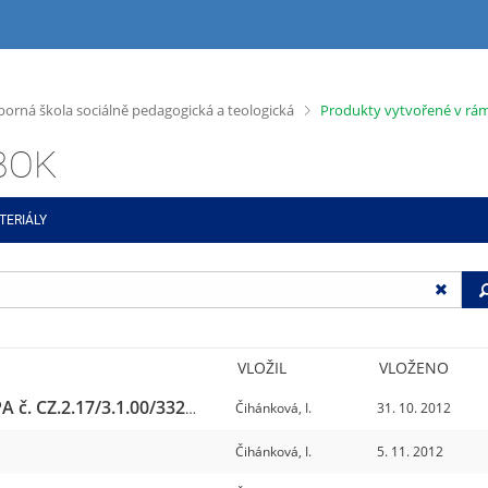
>
dborná škola sociálně pedagogická a teologická
Produkty vytvořené v rámc
ABOK
TERIÁLY
VLOŽIL
VLOŽENO
Produkty vytvořené v rámci projektu OPPA č. CZ.2.17/3.1.00/33279
Čihánková, I.
31. 10. 2012
954367
/8
Čihánková, I.
5. 11. 2012