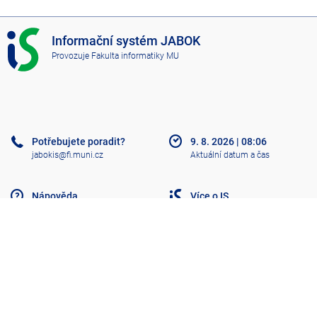
I
Informační systém JABOK
S
Provozuje
Fakulta informatiky MU
J
A
B
O
K
Potřebujete poradit?
9. 8. 2026
|
08:06
jabokis@fi.muni.cz
Aktuální datum a čas
Nápověda
Více o IS
Přístupnost
Klasický IS
Nahoru