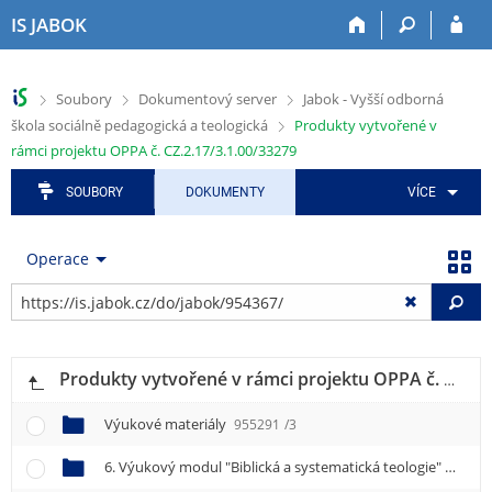
P
P
P
P
P
IS JABOK
ř
ř
ř
ř
ř
e
e
e
e
e
s
s
s
s
s
>
>
>
Soubory
Dokumentový server
Jabok - Vyšší odborná
k
k
k
k
k
>
škola sociálně pedagogická a teologická
Produkty vytvořené v
o
o
o
o
o
č
č
č
č
č
rámci projektu OPPA č. CZ.2.17/3.1.00/33279
i
i
i
i
i
SOUBORY
DOKUMENTY
VÍCE
t
t
t
t
t
n
n
n
n
n
a
a
a
a
a
Operace
h
h
a
o
p
o
l
p
b
a
Vy
r
a
l
s
t
n
v
i
a
i
í
i
k
h
č
l
č
a
k
Produkty vytvořené v rámci projektu OPPA č. CZ.2.17/3.1.00/33279
i
k
č
u
Výukové materiály
955291
/3
š
u
n
t
í
6. Výukový modul "Biblická a systematická teologie"
95528
u
m