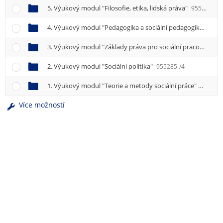
e
5. Výukový modul "Filosofie, etika, lidská práva"
955288
/4
n
u
4. Výukový modul "Pedagogika a sociální pedagogika"
955
3. Výukový modul "Základy práva pro sociální pracovníky"
2. Výukový modul "Sociální politika"
955285
/4
1. Výukový modul "Teorie a metody sociální práce"
955284
Více možností