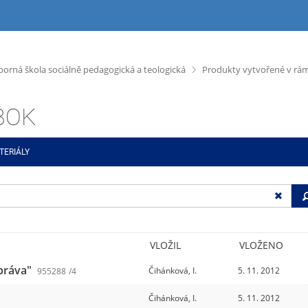
>
dborná škola sociálně pedagogická a teologická
Produkty vytvořené v rámc
ABOK
TERIÁLY
VLOŽIL
VLOŽENO
 práva"
Čihánková, I.
5. 11. 2012
955288
/4
Čihánková, I.
5. 11. 2012