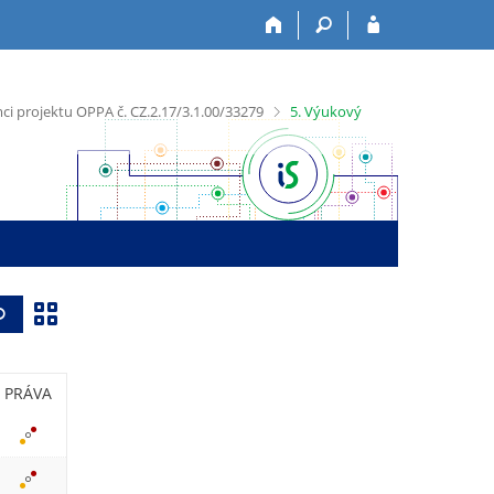
>
i projektu OPPA č. CZ.2.17/3.1.00/33279
5. Výukový
Z
Vyhledat
o
b
PRÁVA
r
a