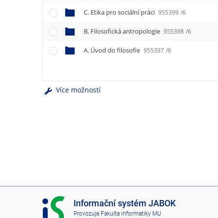
e
n
C. Etika pro sociální práci
955399
/6
u
B. Filosofická antropologie
955398
/6
A. Úvod do filosofie
955397
/6
Více možností
I
Informační systém JABOK
S
Provozuje
Fakulta informatiky MU