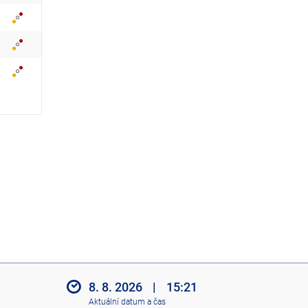
z
i
t
i
k
o
n
y
8. 8. 2026
|
15:21
Aktuální datum a čas