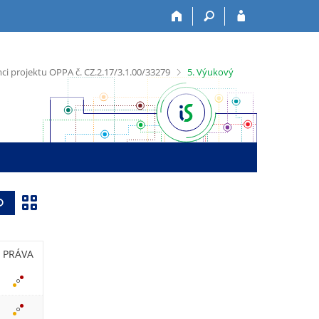
>
i projektu OPPA č. CZ.2.17/3.1.00/33279
5. Výukový
Z
Vyhledat
o
b
PRÁVA
r
a