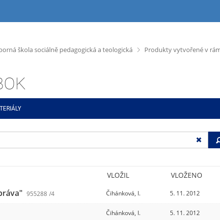
>
dborná škola sociálně pedagogická a teologická
Produkty vytvořené v rámc
ABOK
TERIÁLY
VLOŽIL
VLOŽENO
 práva"
Čihánková, I.
5. 11. 2012
955288
/4
Čihánková, I.
5. 11. 2012