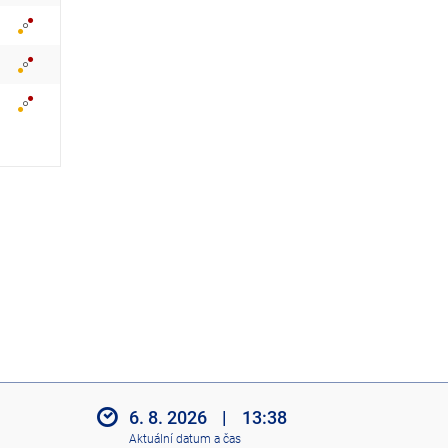
z
i
t
i
k
o
n
y
6. 8. 2026
|
13:38
Aktuální datum a čas