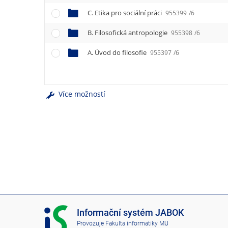
e
n
C. Etika pro sociální práci
955399
/6
u
B. Filosofická antropologie
955398
/6
A. Úvod do filosofie
955397
/6
Více možností
I
Informační systém JABOK
S
Provozuje
Fakulta informatiky MU