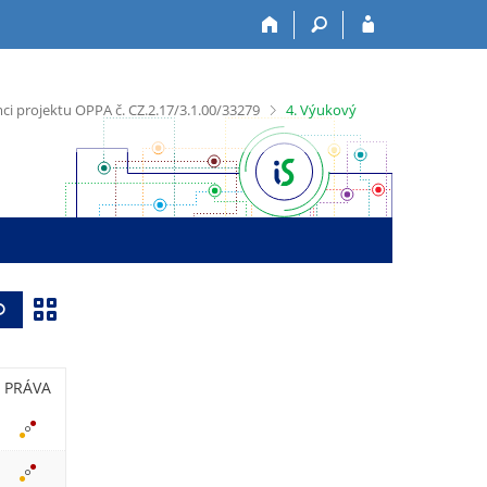
>
i projektu OPPA č. CZ.2.17/3.1.00/33279
4. Výukový
Z
Vyhledat
o
b
PRÁVA
r
a