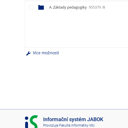
e
n
A. Základy pedagogiky
955379
/8
u
Více možností
I
Informační systém JABOK
S
Provozuje
Fakulta informatiky MU