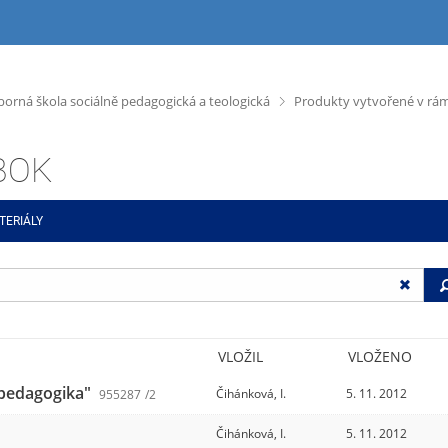
>
dborná škola sociálně pedagogická a teologická
Produkty vytvořené v rámc
ABOK
TERIÁLY
VLOŽIL
VLOŽENO
 pedagogika"
Čihánková, I.
5. 11. 2012
955287
/2
Čihánková, I.
5. 11. 2012