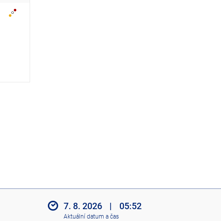
z
i
t
i
k
o
n
y
7. 8. 2026
|
05:52
Aktuální datum a čas