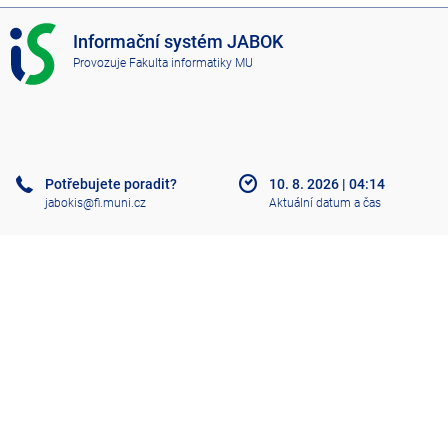
I
Informační systém JABOK
S
Provozuje
Fakulta informatiky MU
J
A
B
O
K
Potřebujete poradit?
10. 8. 2026
|
04:14
jabokis@fi.muni.cz
Aktuální datum a čas
Nápověda
Více o IS
Přístupnost
Klasický IS
Nahoru