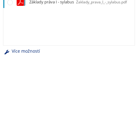
e
Základy práva I - sylabus
Zaklady_prava_I_-_sylabus.pdf
n
u
Více možností