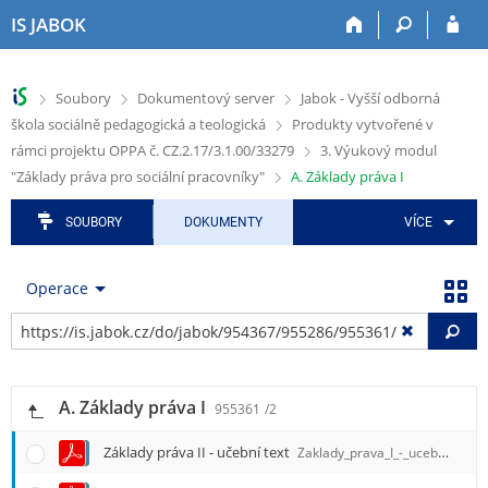
P
P
P
P
P
IS JABOK
ř
ř
ř
ř
ř
e
e
e
e
e
s
s
s
s
s
>
>
>
Soubory
Dokumentový server
Jabok - Vyšší odborná
k
k
k
k
k
>
škola sociálně pedagogická a teologická
Produkty vytvořené v
o
o
o
o
o
č
č
č
č
č
>
rámci projektu OPPA č. CZ.2.17/3.1.00/33279
3. Výukový modul
i
i
i
i
i
>
"Základy práva pro sociální pracovníky"
A. Základy práva I
t
t
t
t
t
n
n
n
n
n
SOUBORY
DOKUMENTY
VÍCE
a
a
a
a
a
h
h
a
o
p
o
l
p
b
a
Operace
r
a
l
s
t
n
v
i
a
i
Vy
í
i
k
h
č
l
č
a
k
i
k
č
u
A. Základy práva I
955361
/2
š
u
n
t
í
Základy práva II - učební text
Zaklady_prava_I_-_ucebni_text.pdf
u
m