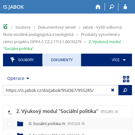
P
P
P
P
P
IS JABOK
ř
ř
ř
ř
ř
e
e
e
e
e
s
s
s
s
s
>
>
>
Soubory
Dokumentový server
Jabok - Vyšší odborná
k
k
k
k
k
>
škola sociálně pedagogická a teologická
Produkty vytvořené v
o
o
o
o
o
č
č
č
č
č
>
rámci projektu OPPA č. CZ.2.17/3.1.00/33279
2. Výukový modul
i
i
i
i
i
"Sociální politika"
t
t
t
t
t
n
n
n
n
n
SOUBORY
DOKUMENTY
VÍCE
a
a
a
a
a
h
h
a
o
p
Operace
o
l
p
b
a
r
a
l
s
t
Vy
n
v
i
a
i
í
i
k
h
č
l
č
a
k
i
k
č
u
2. Výukový modul "Sociální politika"
955285
/4
š
u
n
t
í
D. Sociální politika IV
955329
/6
u
m