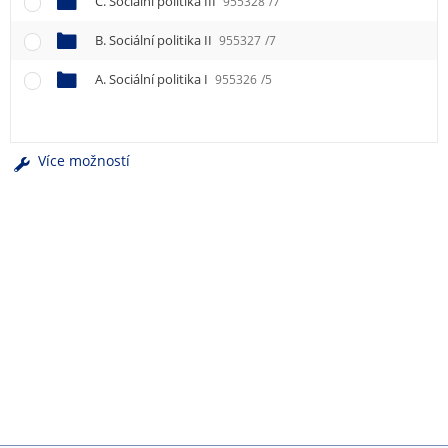
C. Sociální politika III
955328
/7
e
n
B. Sociální politika II
955327
/7
u
A. Sociální politika I
955326
/5
Více možností