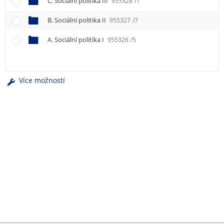
C. Sociální politika III
955328
/7
e
n
B. Sociální politika II
955327
/7
u
A. Sociální politika I
955326
/5
Více možností