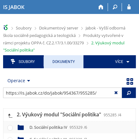
P
P
P
P
P
IS JABOK
ř
ř
ř
ř
ř
e
e
e
e
e
s
s
s
s
s
>
>
>
Soubory
Dokumentový server
Jabok - Vyšší odborná
k
k
k
k
k
>
škola sociálně pedagogická a teologická
Produkty vytvořené v
o
o
o
o
o
č
č
č
č
č
>
rámci projektu OPPA č. CZ.2.17/3.1.00/33279
2. Výukový modul
i
i
i
i
i
"Sociální politika"
t
t
t
t
t
n
n
n
n
n
SOUBORY
DOKUMENTY
VÍCE
a
a
a
a
a
h
h
a
o
p
Operace
o
l
p
b
a
r
a
l
s
t
Vy
n
v
i
a
i
í
i
k
h
č
l
č
a
k
i
k
č
u
2. Výukový modul "Sociální politika"
955285
/4
š
u
n
t
í
D. Sociální politika IV
955329
/6
u
m