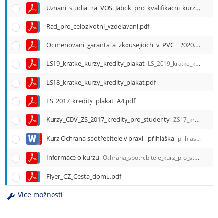
e
Uznani_studia_na_VOS_Jabok_pro_kvalifikacni_kurzy_-_unor_2021.pdf
n
u
Rad_pro_celozivotni_vzdelavani.pdf
Odmenovani_garanta_a_zkousejicich_v_PVC__2020.pdf
LS19_kratke_kurzy_kredity_plakat
LS_2019_kratke_kurzy_kredity_plakat.pdf
LS18_kratke_kurzy_kredity_plakat.pdf
LS_2017_kredity_plakat_A4.pdf
Kurzy_CDV_ZS_2017_kredity_pro_studenty
ZS17_kratke_kurzy_kredity_plakat.pdf
Kurz Ochrana spotřebitele v praxi - přihláška
prihlaska__zavazne_podminky_ucasti_v_kurzu.doc
Informace o kurzu
Ochrana_spotrebitele_kurz_pro_studenty_socialni_prace_program_.pdf
Flyer_CZ_Cesta_domu.pdf
Více možností