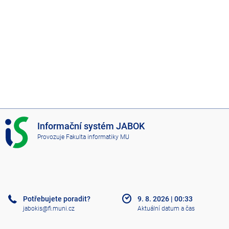
I
Informační systém JABOK
S
Provozuje
Fakulta informatiky MU
J
A
B
O
K
Potřebujete poradit?
9. 8. 2026
|
00:33
jabokis@fi.muni.cz
Aktuální datum a čas