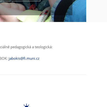
ciálně pedagogická a teologická:
ABOK:
jabokis@fi.muni.cz