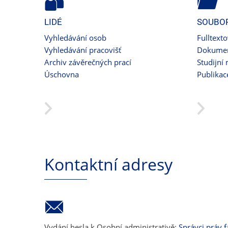
LIDÉ
SOUBO
Vyhledávání osob
Fulltext
Vyhledávání pracovišť
Dokumen
Archiv závěrečných prací
Studijní 
Úschovna
Publikac
Kontaktní adresy
Vydání hesla k Osobní administrativě:
Správci práv f