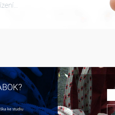
ízení…
JABOK?
áška ke studiu