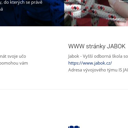
, do kterých se právě
má
WWW stránky JABOK
nát svoje učo
Jabok - Vyšší odborná škola so
e, pomohou vám
https://www.jabok.cz/
Adresa vývojového týmu IS J