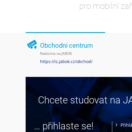
pro mobilní zař
Obchodní centrum
Nabízíme na JABOK
https://is.jabok.cz/obchod/
Chcete studovat na 
… přihlaste se!
Přihl