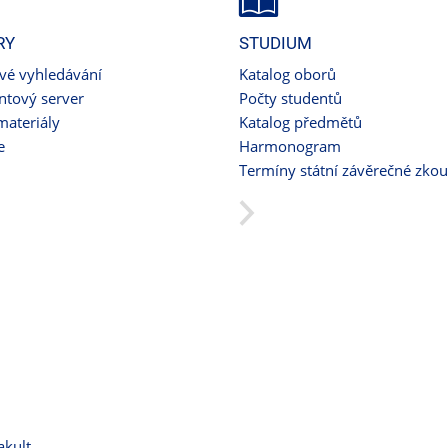
RY
STUDIUM
ové vyhledávání
Katalog oborů
tový server
Počty studentů
materiály
Katalog předmětů
e
Harmonogram
Termíny státní závěrečné zko
akult