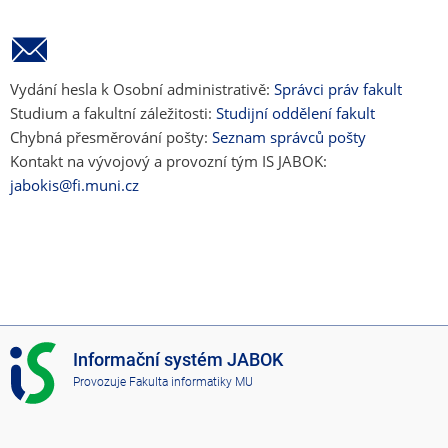
Vydání hesla k Osobní administrativě:
Správci práv fakult
Studium a fakultní záležitosti:
Studijní oddělení fakult
Chybná přesměrování pošty:
Seznam správců pošty
Kontakt na vývojový a provozní tým IS JABOK:
jabokis@fi.muni.cz
I
Informační systém JABOK
S
Provozuje
Fakulta informatiky MU
J
A
B