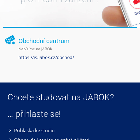
Obchodní centrum
Nabízíme na JABOK
https://is.jabok.cz/obchod/
Chcete studovat na JABOK?
… přihlaste se!
Přihláška ke studiu
Obory, do kterých se právě přijímá