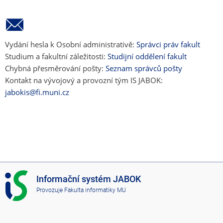
Vydání hesla k Osobní administrativě:
Správci práv fakult
Studium a fakultní záležitosti:
Studijní oddělení fakult
Chybná přesměrování pošty:
Seznam správců pošty
Kontakt na vývojový a provozní tým IS JABOK:
jabokis@fi.muni.cz
I
Informační systém JABOK
S
Provozuje
Fakulta informatiky MU
J
A
B