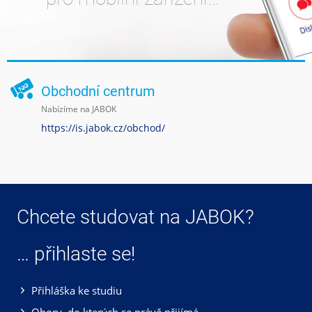
Obchodní centrum
Nabízíme na JABOK
https://is.jabok.cz/obchod/
Chcete studovat na JABOK?
… přihlaste se!
Přihláška ke studiu
Obory, do kterých se právě přijímá