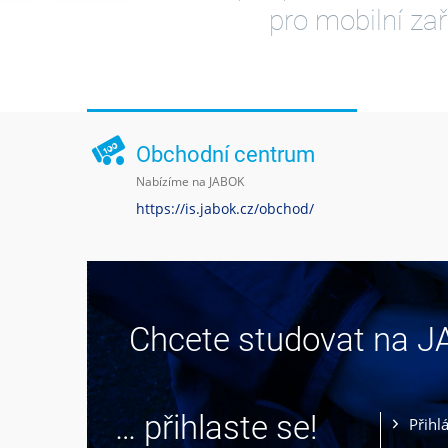
pro mobilní zař
Obchodní centrum
Nabízíme na JABOK
https://is.jabok.cz/obchod/
Chcete studovat na 
… přihlaste se!
Přihl