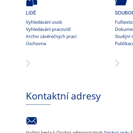
LIDÉ
SOUBO
Vyhledávání osob
Fulltext
Vyhledávání pracovišť
Dokumen
Archiv závěrečných prací
Studijní 
Úschovna
Publikac
Kontaktní adresy
Vydání hesla k Osobní administrativě:
Správci práv f