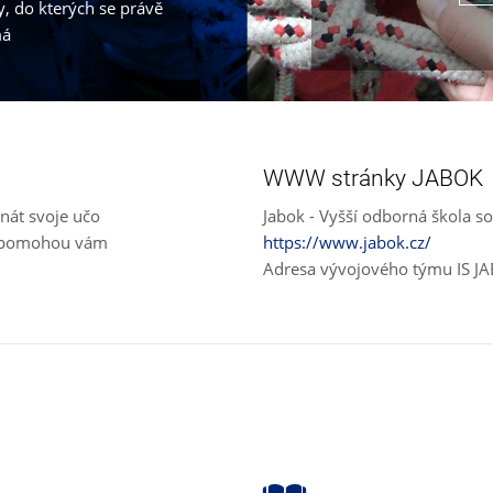
, do kterých se právě
má
WWW stránky JABOK
nát svoje učo
Jabok - Vyšší odborná škola so
e, pomohou vám
https://www.jabok.cz/
Adresa vývojového týmu IS J