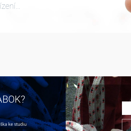
ízení…
JABOK?
áška ke studiu