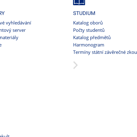
RY
STUDIUM
ové vyhledávání
Katalog oborů
tový server
Počty studentů
materiály
Katalog předmětů
e
Harmonogram
Termíny státní závěrečné zko
akult