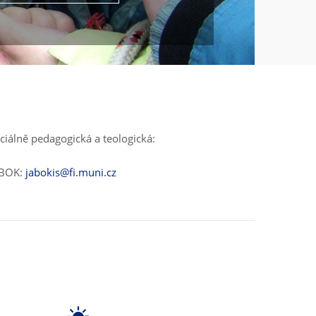
ciálně pedagogická a teologická:
ABOK:
jabokis@fi.muni.cz