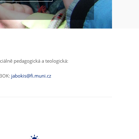
ciálně pedagogická a teologická:
ABOK:
jabokis@fi.muni.cz