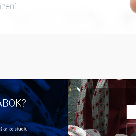
ízení…
JABOK?
áška ke studiu