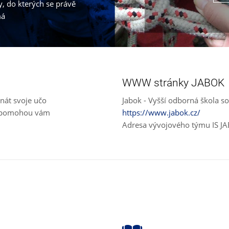
, do kterých se právě
má
WWW stránky JABOK
nát svoje učo
Jabok - Vyšší odborná škola so
e, pomohou vám
https://www.jabok.cz/
Adresa vývojového týmu IS J