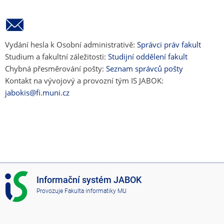
Vydání hesla k Osobní administrativě:
Správci práv fakult
Studium a fakultní záležitosti:
Studijní oddělení fakult
Chybná přesměrování pošty:
Seznam správců pošty
Kontakt na vývojový a provozní tým IS JABOK:
jabokis@fi.muni.cz
I
Informační systém JABOK
S
Provozuje
Fakulta informatiky MU
J
A
B