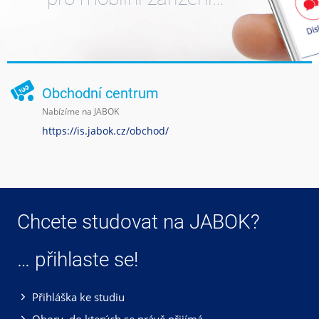
Obchodní centrum
Nabízíme na JABOK
https://is.jabok.cz/obchod/
Chcete studovat na JABOK?
… přihlaste se!
Přihláška ke studiu
Obory, do kterých se právě přijímá