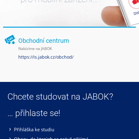
Obchodní centrum
Nabízíme na JABOK
https://is.jabok.cz/obchod/
Chcete studovat na JABOK?
… přihlaste se!
Přihláška ke studiu
Obory, do kterých se právě přijímá