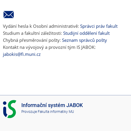
Vydání hesla k Osobní administrativě:
Správci práv fakult
Studium a fakultní záležitosti:
Studijní oddělení fakult
Chybná přesměrování pošty:
Seznam správců pošty
Kontakt na vývojový a provozní tým IS JABOK:
jabokis@fi.muni.cz
I
Informační systém JABOK
S
Provozuje
Fakulta informatiky MU
J
A
B