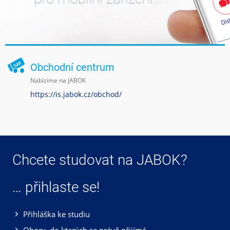
Obchodní centrum
Nabízíme na JABOK
https://is.jabok.cz/obchod/
Chcete studovat na JABOK?
… přihlaste se!
Přihláška ke studiu
Obory, do kterých se právě přijímá