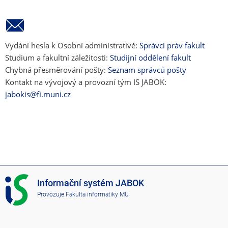
Vydání hesla k Osobní administrativě:
Správci práv fakult
Studium a fakultní záležitosti:
Studijní oddělení fakult
Chybná přesměrování pošty:
Seznam správců pošty
Kontakt na vývojový a provozní tým IS JABOK:
jabokis@fi.muni.cz
I
Informační systém JABOK
S
Provozuje
Fakulta informatiky MU
J
A
B